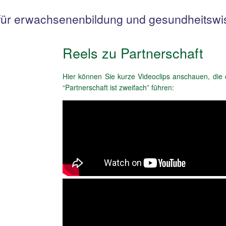
t für erwachsenenbildung und gesundheitswi
Reels zu Partnerschaft
Hier kön­nen Sie kur­ze Video­clips anschau­en, di
“Part­ner­schaft ist zwei­fach” führen: